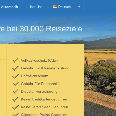
Autoverleih
Über Uns
Deutsch
fe bei 30.000 Reiseziele
Vollkaskoschutz (Cdw)
Gebühr Für Kilometerleistung
Haftpflichtschutz
Gebühr Für Pannenhilfe
Diebstahlversicherung
Keine Kreditkartengebühren
Keine Versteckten Gebühren
Günstigste Preise Garantiert