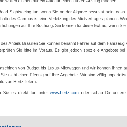
die wollen einfach nur ein Auto für einen kurzen Ausflug machen.
-Road Sightseeing tun, wenn Sie an der Algarve bewusst sein, dass 
lb des Campus ist eine Verletzung des Mietvertrages planen . Wenn
itzerhöhungen auf Ihre Buchung. Sie können für diese Extras, wenn 
 des Anteils Brasilien Sie können benannt Fahrer auf dem Fahrzeug 
prüfen Sie bitte im Voraus. Es gibt jedoch spezielle Angebote bei 
maschinen von Budget bis Luxus-Mietwagen und wir können Ihnen a
ie nicht einen Pfennig auf Ihre Angebote. Wir sind völlig unparteiis
o von Hertz liefern.
 Sie es direkt tun unter
www.hertz.com
oder schau Dir unsere