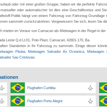
rlaub oder mit einer großen Gruppe, haben wir die perfekte Fahrzeu
in manueller oder automatischer Ist dies eine Geschäftsreise und S
tstoff-Politik hängt von einem Fahrzeug von Fahrzeug Grundlage so
en sammeln zurückzukehren. Vergewissern Sie sich, lesen Sie die Kra
ch mieten im Voraus von Camacari als Mietwagen in der Regel in der
nida Leste Q.d Lt.01, Polo Plast, Camacari, 42801-170, Ba.
lhaften Standorten in Ihr Fahrzeug zu sammeln. Einige dieser könn
etwagen Pituba
,
Mietwagen Salvador Av Oceanica
,
Mietwagen S
alvador Sao Cristovao
.
nationen
Flughafen Curitiba
Flughafen Porto Alegre