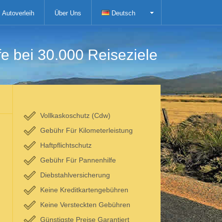
Autoverleih
Über Uns
Deutsch
fe bei 30.000 Reiseziele
Vollkaskoschutz (Cdw)
Gebühr Für Kilometerleistung
Haftpflichtschutz
Gebühr Für Pannenhilfe
Diebstahlversicherung
Keine Kreditkartengebühren
Keine Versteckten Gebühren
Günstigste Preise Garantiert