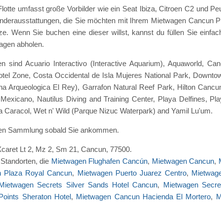
tte umfasst große Vorbilder wie ein Seat Ibiza, Citroen C2 und Peu
onderausstattungen, die Sie möchten mit Ihrem Mietwagen Cancun 
ze. Wenn Sie buchen eine dieser willst, kannst du füllen Sie einf
Wagen abholen.
en sind Acuario Interactivo (Interactive Aquarium), Aquaworld, 
el Zone, Costa Occidental de Isla Mujeres National Park, Downto
na Arqueologica El Rey), Garrafon Natural Reef Park, Hilton Cancun
exicano, Nautilus Diving and Training Center, Playa Delfines, Pla
za Caracol, Wet n' Wild (Parque Nizuc Waterpark) and Yamil Lu'um.
rten Sammlung sobald Sie ankommen.
 Xcaret Lt 2, Mz 2, Sm 21, Cancun, 77500.
Standorten, die
Mietwagen Flughafen Cancún
,
Mietwagen Cancun
,
n Plaza Royal Cancun
,
Mietwagen Puerto Juarez Centro
,
Mietwage
Mietwagen Secrets Silver Sands Hotel Cancun
,
Mietwagen Secre
oints Sheraton Hotel
,
Mietwagen Cancun Hacienda El Mortero
,
M