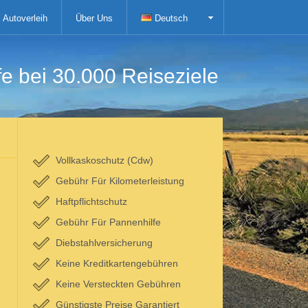
Autoverleih
Über Uns
Deutsch
fe bei 30.000 Reiseziele
Vollkaskoschutz (Cdw)
Gebühr Für Kilometerleistung
Haftpflichtschutz
Gebühr Für Pannenhilfe
Diebstahlversicherung
Keine Kreditkartengebühren
Keine Versteckten Gebühren
Günstigste Preise Garantiert