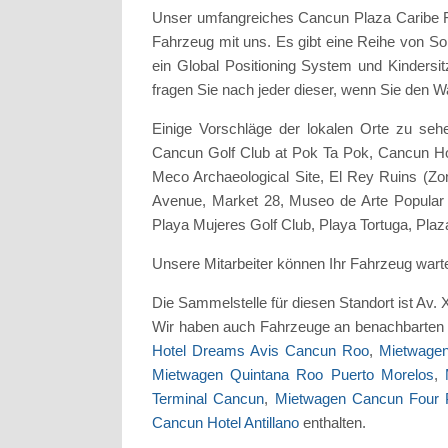
Unser umfangreiches Cancun Plaza Caribe Flo
Fahrzeug mit uns. Es gibt eine Reihe von S
ein Global Positioning System und Kindersit
fragen Sie nach jeder dieser, wenn Sie den 
Einige Vorschläge der lokalen Orte zu seh
Cancun Golf Club at Pok Ta Pok, Cancun Hot
Meco Archaeological Site, El Rey Ruins (Zo
Avenue, Market 28, Museo de Arte Popular M
Playa Mujeres Golf Club, Playa Tortuga, Pla
Unsere Mitarbeiter können Ihr Fahrzeug wa
Die Sammelstelle für diesen Standort ist Av.
Wir haben auch Fahrzeuge an benachbarten 
Hotel Dreams Avis Cancun Roo
,
Mietwage
Mietwagen Quintana Roo Puerto Morelos
,
Terminal Cancun
,
Mietwagen Cancun Four P
Cancun Hotel Antillano
enthalten.