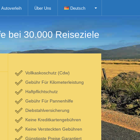
Autoverleih
Über Uns
Deutsch
fe bei 30.000 Reiseziele
Vollkaskoschutz (Cdw)
Gebühr Für Kilometerleistung
Haftpflichtschutz
Gebühr Für Pannenhilfe
Diebstahlversicherung
Keine Kreditkartengebühren
Keine Versteckten Gebühren
Günstigste Preise Garantiert