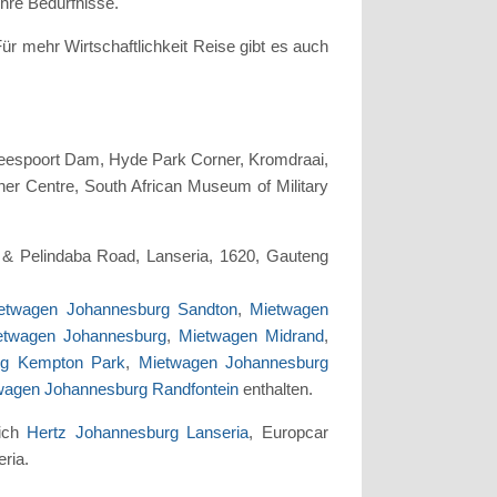
hre Bedürfnisse.
r mehr Wirtschaftlichkeit Reise gibt es auch
beespoort Dam, Hyde Park Corner, Kromdraai,
aner Centre, South African Museum of Military
 & Pelindaba Road, Lanseria, 1620, Gauteng
etwagen Johannesburg Sandton
,
Mietwagen
etwagen Johannesburg
,
Mietwagen Midrand
,
rg Kempton Park
,
Mietwagen Johannesburg
wagen Johannesburg Randfontein
enthalten.
lich
Hertz Johannesburg Lanseria
, Europcar
ria.