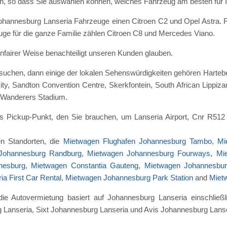
h, so dass Sie auswählen können, welches Fahrzeug am besten für I
hannesburg Lanseria Fahrzeuge einen Citroen C2 und Opel Astra. Fü
ge für die ganze Familie zählen Citroen C8 und Mercedes Viano.
unfairer Weise benachteiligt unseren Kunden glauben.
n suchen, dann einige der lokalen Sehenswürdigkeiten gehören Harte
City, Sandton Convention Centre, Skerkfontein, South African Lippiz
d Wanderers Stadium.
s Pickup-Punkt, den Sie brauchen, um Lanseria Airport, Cnr R512
n Standorten, die
Mietwagen Flughafen Johannesburg Tambo
,
Mi
Johannesburg Randburg
,
Mietwagen Johannesburg Fourways
,
Mi
nesburg
,
Mietwagen Constantia Gauteng
,
Mietwagen Johannesbu
a First Car Rental
,
Mietwagen Johannesburg Park Station
and
Miet
die Autovermietung basiert auf Johannesburg Lanseria einschließ
Lanseria, Sixt Johannesburg Lanseria und Avis Johannesburg Lanse