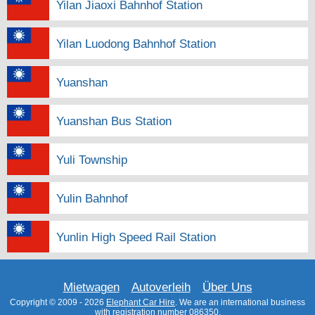
Yilan Jiaoxi Bahnhof Station
Yilan Luodong Bahnhof Station
Yuanshan
Yuanshan Bus Station
Yuli Township
Yulin Bahnhof
Yunlin High Speed Rail Station
Mietwagen
Autoverleih
Über Uns
Copyright © 2009 - 2026
Elephant Car Hire
. We are an international business
with registration number 086350.