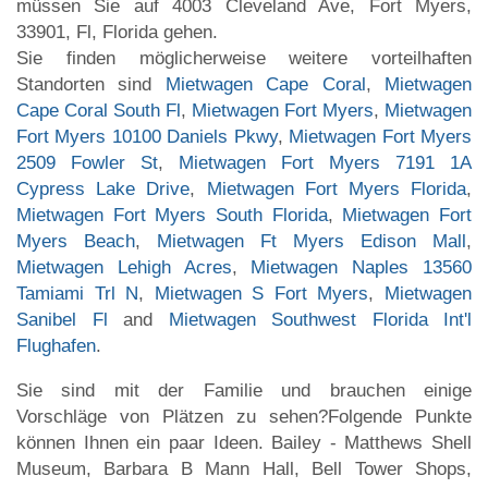
müssen Sie auf 4003 Cleveland Ave, Fort Myers,
33901, Fl, Florida gehen.
Sie finden möglicherweise weitere vorteilhaften
Standorten sind
Mietwagen Cape Coral
,
Mietwagen
Cape Coral South Fl
,
Mietwagen Fort Myers
,
Mietwagen
Fort Myers 10100 Daniels Pkwy
,
Mietwagen Fort Myers
2509 Fowler St
,
Mietwagen Fort Myers 7191 1A
Cypress Lake Drive
,
Mietwagen Fort Myers Florida
,
Mietwagen Fort Myers South Florida
,
Mietwagen Fort
Myers Beach
,
Mietwagen Ft Myers Edison Mall
,
Mietwagen Lehigh Acres
,
Mietwagen Naples 13560
Tamiami Trl N
,
Mietwagen S Fort Myers
,
Mietwagen
Sanibel Fl
and
Mietwagen Southwest Florida Int'l
Flughafen
.
Sie sind mit der Familie und brauchen einige
Vorschläge von Plätzen zu sehen?Folgende Punkte
können Ihnen ein paar Ideen. Bailey - Matthews Shell
Museum, Barbara B Mann Hall, Bell Tower Shops,