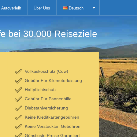
Autoverleih
Über Uns
Deutsch
fe bei 30.000 Reiseziele
Vollkaskoschutz (Cdw)
Gebühr Für Kilometerleistung
Haftpflichtschutz
Gebühr Für Pannenhilfe
Diebstahlversicherung
Keine Kreditkartengebühren
Keine Versteckten Gebühren
Günstigste Preise Garantiert