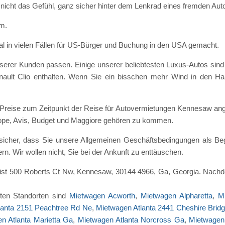
e nicht das Gefühl, ganz sicher hinter dem Lenkrad eines fremden Auto
um.
nal in vielen Fällen für US-Bürger und Buchung in den USA gemacht.
 unserer Kunden passen. Einige unserer beliebtesten Luxus-Autos s
nault Clio enthalten. Wenn Sie ein bisschen mehr Wind in den Ha
en Preise zum Zeitpunkt der Reise für Autovermietungen Kennesaw an
urope, Avis, Budget und Maggiore gehören zu kommen.
 sicher, dass Sie unsere Allgemeinen Geschäftsbedingungen als Beg
. Wir wollen nicht, Sie bei der Ankunft zu enttäuschen.
st 500 Roberts Ct Nw, Kennesaw, 30144 4966, Ga, Georgia. Nachde
aften Standorten sind
Mietwagen Acworth
,
Mietwagen Alpharetta
,
M
lanta 2151 Peachtree Rd Ne
,
Mietwagen Atlanta 2441 Cheshire Brid
n Atlanta Marietta Ga
,
Mietwagen Atlanta Norcross Ga
,
Mietwagen 