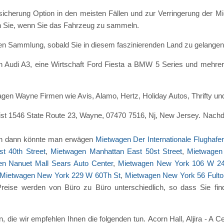
cherung Option in den meisten Fällen und zur Verringerung der M
n Sie, wenn Sie das Fahrzeug zu sammeln.
en Sammlung, sobald Sie in diesem faszinierenden Land zu gelangen
 Audi A3, eine Wirtschaft Ford Fiesta a BMW 5 Series und mehrer
agen Wayne Firmen wie Avis, Alamo, Hertz, Holiday Autos, Thrifty un
t 1546 State Route 23, Wayne, 07470 7516, Nj, New Jersey. Nachd
hnen dann könnte man erwägen
Mietwagen Der Internationale Flughaf
t 40th Street
,
Mietwagen Manhattan East 50st Street
,
Mietwagen 
n Nanuet Mall Sears Auto Center
,
Mietwagen New York 106 W 24
Mietwagen New York 229 W 60Th St
,
Mietwagen New York 56 Fulto
Preise werden von Büro zu Büro unterschiedlich, so dass Sie find
, die wir empfehlen Ihnen die folgenden tun. Acorn Hall, Aljira - A 