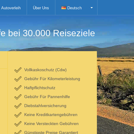
Autoverleih
Über Uns
Deutsch
fe bei 30.000 Reiseziele
Vollkaskoschutz (Cdw)
Gebühr Für Kilometerleistung
Haftpflichtschutz
Gebühr Für Pannenhilfe
Diebstahlversicherung
Keine Kreditkartengebühren
Keine Versteckten Gebühren
Günstigste Preise Garantiert