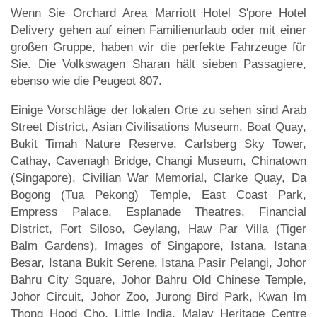
Wenn Sie Orchard Area Marriott Hotel S'pore Hotel
Delivery gehen auf einen Familienurlaub oder mit einer
großen Gruppe, haben wir die perfekte Fahrzeuge für
Sie. Die Volkswagen Sharan hält sieben Passagiere,
ebenso wie die Peugeot 807.
Einige Vorschläge der lokalen Orte zu sehen sind Arab
Street District, Asian Civilisations Museum, Boat Quay,
Bukit Timah Nature Reserve, Carlsberg Sky Tower,
Cathay, Cavenagh Bridge, Changi Museum, Chinatown
(Singapore), Civilian War Memorial, Clarke Quay, Da
Bogong (Tua Pekong) Temple, East Coast Park,
Empress Palace, Esplanade Theatres, Financial
District, Fort Siloso, Geylang, Haw Par Villa (Tiger
Balm Gardens), Images of Singapore, Istana, Istana
Besar, Istana Bukit Serene, Istana Pasir Pelangi, Johor
Bahru City Square, Johor Bahru Old Chinese Temple,
Johor Circuit, Johor Zoo, Jurong Bird Park, Kwan Im
Thong Hood Cho, Little India, Malay Heritage Centre